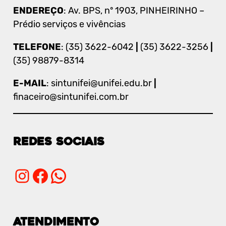
ENDEREÇO
: Av. BPS, nº 1903, PINHEIRINHO –
Prédio serviços e vivências
TELEFONE
: (35) 3622-6042
|
(35) 3622-3256
|
(35) 98879-8314
E-MAIL
:
sintunifei@unifei.edu.br
|
finaceiro@sintunifei.com.br
REDES SOCIAIS
Instagram
Facebook
WhatsApp
ATENDIMENTO